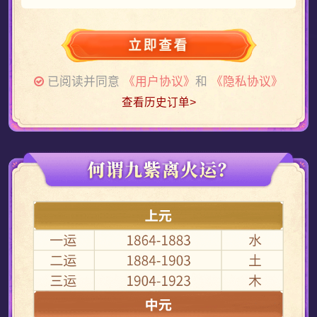
凉城无爱购买了测算
12分钟之前
茶白购买了测算
立即查看
12分钟之前
一口甜购买了测算
已阅读并同意
《用户协议》
和
《隐私协议》
8分钟之前
薄荷蓝购买了测算
查看历史订单>
9分钟之前
薄荷味丶购买了测算
12分钟之前
夏温存购买了测算
8分钟之前
热巴购买了测算
9分钟之前
Queen购买了测算
12分钟之前
喜宴购买了测算
10分钟之前
猫与狗购买了测算
12分钟之前
氧气萌主购买了测算
11分钟之前