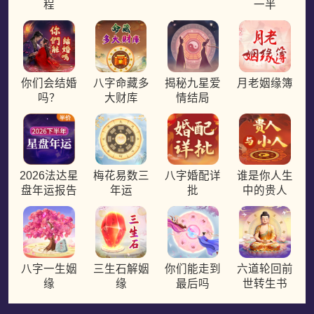
程
一半
你们会结婚
八字命藏多
揭秘九星爱
月老姻缘簿
吗？
大财库
情结局
2026法达星
梅花易数三
八字婚配详
谁是你人生
盘年运报告
年运
批
中的贵人
八字一生姻
三生石解姻
你们能走到
六道轮回前
缘
缘
最后吗
世转生书