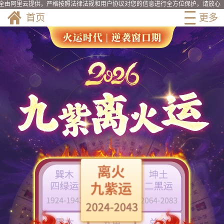
里云提供，严格按照法律法规和用户协议对您的信息进行全方位保护，请放心使用！
8分钟之前
旧思绪购买了测算
首页
更多
12分钟之前
浅沫购买了测算
11分钟之前
凉城无爱购买了测算
12分钟之前
茶白购买了测算
12分钟之前
一口甜购买了测算
8分钟之前
薄荷蓝购买了测算
9分钟之前
薄荷味丶购买了测算
12分钟之前
夏温存购买了测算
8分钟之前
热巴购买了测算
9分钟之前
Queen购买了测算
12分钟之前
喜宴购买了测算