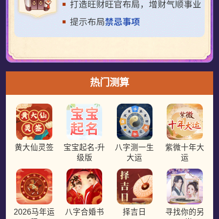
热门测算
黄大仙灵签
宝宝起名-升
八字测一生
紫微十年大
级版
大运
运
2026马年运
八字合婚书
择吉日
寻找你的另