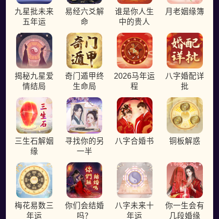
九星批未来
易经六爻解
谁是你人生
月老姻缘簿
五年运
命
中的贵人
揭秘九星爱
奇门遁甲终
2026马年运
八字婚配详
情结局
生命局
程
批
三生石解姻
寻找你的另
八字合婚书
铜板解惑
缘
一半
梅花易数三
你们会结婚
八字未来十
你一生会有
年运
吗？
年运
几段婚缘