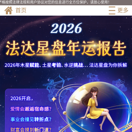
按照法律法规和用户协议对您的信息进行全方位保护，请放心使用！
9分钟之前
ˇ花语购买了测算
首页
更多
11分钟之前
酥甜购买了测算
8分钟之前
初遇..购买了测算
8分钟之前
无名花购买了测算
9分钟之前
薄荷蓝购买了测算
9分钟之前
薄年购买了测算
9分钟之前
一口甜购买了测算
9分钟之前
寶貝吥乖购买了测算
9分钟之前
薄荷味丶购买了测算
8分钟之前
茶白购买了测算
12分钟之前
猫与狗购买了测算