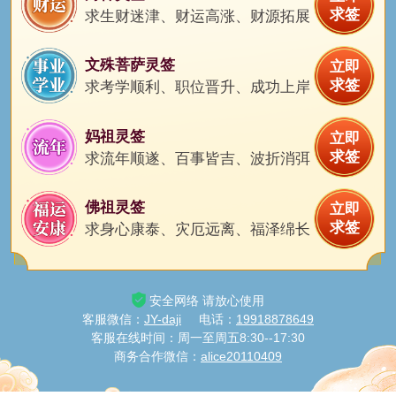
猫与狗购买了测算
求签
求生财迷津、财运高涨、财源拓展
8分钟之前
茶白购买了测算
文殊菩萨灵签
11分钟之前
立即
夏温存购买了测算
求签
求考学顺利、职位晋升、成功上岸
8分钟之前
热巴购买了测算
8分钟之前
妈祖灵签
立即
薄年购买了测算
求签
求流年顺遂、百事皆吉、波折消弭
9分钟之前
栀蓝购买了测算
11分钟之前
佛祖灵签
立即
鲸落购买了测算
求签
求身心康泰、灾厄远离、福泽绵长
9分钟之前
柒夏购买了测算
10分钟之前
凉城无爱购买了测算
安全网络 请放心使用
11分钟之前
客服微信：
JY-daji
电话：
19918878649
甘棠购买了测算
客服在线时间：周一至周五8:30--17:30
8分钟之前
商务合作微信：
alice20110409
浅沫购买了测算
11分钟之前
渴死的鱼购买了测算