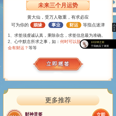
甘棠购买了测算
未来三个月运势
8分钟之前
浅沫购买了测算
黄大仙，受万人敬重，有求必应
11分钟之前
可为你的
姻缘
事业
财运
等指点迷津
渴死的鱼购买了测算
8分钟之前
1、求签须虔诚认真，秉除杂念，求签信息最为准确。
命中之劫购买了测算
2、心中默念所求之事，如：
何时可以脱单？未来3个月
10分钟之前
于我购买了测算
会有财运？
等等
10分钟之前
ˇ花语购买了测算
9分钟之前
立即摇签
惢疼ㄋ购买了测算
11分钟之前
红玫瑰々购买了测算
9分钟之前
初遇..购买了测算
12分钟之前
薄荷蓝购买了测算
更多推荐
10分钟之前
过分执着购买了测算
财神灵签
8分钟之前
立即