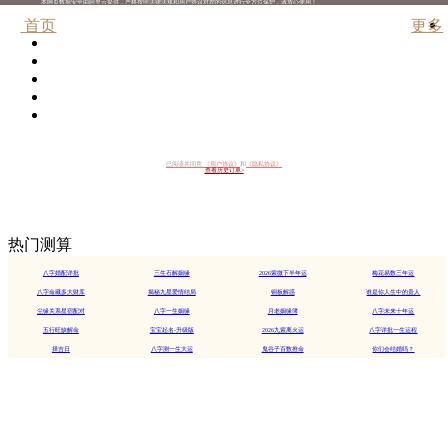
本网页数据安全由阿里云提供，严格按照法律法规和用户协议对您的信息进行全方位保护，请放心使用！
首页
更多
已阅读并同意
《用户协议》
和
《隐私协议》
查看历史订单>
热门测算
八字婚配详批
三生石解姻缘
2026紫微下半年运
梅花易数三年运
八字命藏多大财库
揭秘九星爱情结局
铜板解惑
谁是你人生中的贵人
尘缘关系星宿配对
八字一生姻缘
月老姻缘簿
八字未来十年运
五行旺缺解命
宝宝起名-升级版
2026九紫离火运
八字详批一生运程
择吉日
八字测一生大运
鬼谷子百数推命
你们会结婚吗？
安全网络 请放心使用
客服微信：
JY-daji
电话：
19918878649
客服在线时间：周一至周五8:30--17:30
商务合作微信：
alice20110409