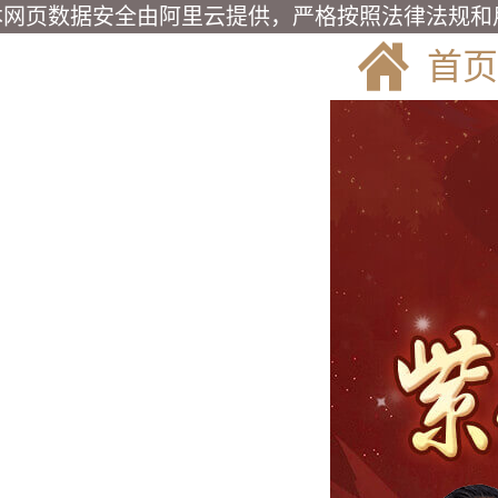
页数据安全由阿里云提供，严格按照法律法规和用
首页