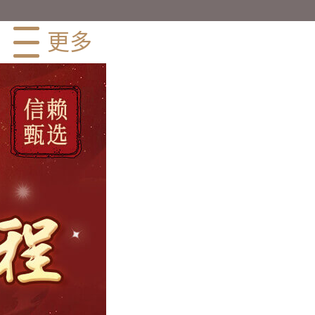
9分钟之前
薄年购买了测算
更多
9分钟之前
氧气萌主购买了测算
11分钟之前
smi-素颜购买了测算
11分钟之前
Thunder购买了测算
9分钟之前
无名花购买了测算
9分钟之前
酥甜购买了测算
11分钟之前
甘棠购买了测算
12分钟之前
一口甜购买了测算
9分钟之前
栀蓝购买了测算
10分钟之前
╬字路口购买了测算
12分钟之前
正在刷新购买了测算