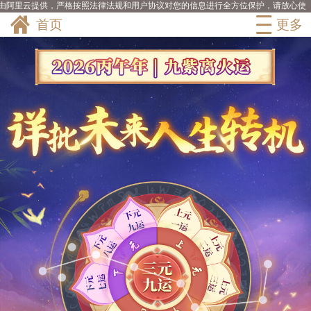
里云提供，严格按照法律法规和用户协议对您的信息进行全方位保护，请放心使用！
12分钟之前
烟森购买了测算
首页
更多
12分钟之前
一口甜购买了测算
8分钟之前
栀蓝购买了测算
8分钟之前
甘棠购买了测算
9分钟之前
出众购买了测算
9分钟之前
净雅购买了测算
9分钟之前
薄年购买了测算
8分钟之前
浅夏初凉购买了测算
11分钟之前
命中之劫购买了测算
9分钟之前
执念购买了测算
9分钟之前
柒夏购买了测算