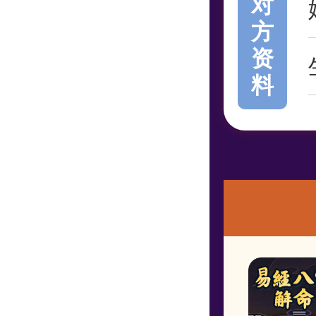
对
方
资
料