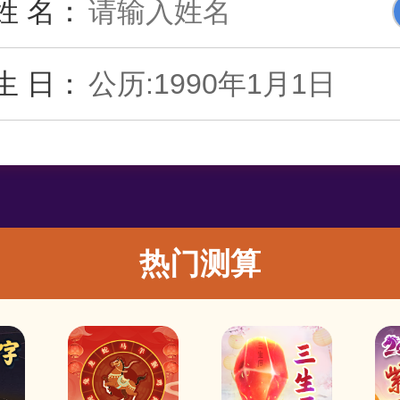
姓 名：
生 日：
公历:1990年1月1日
热门测算