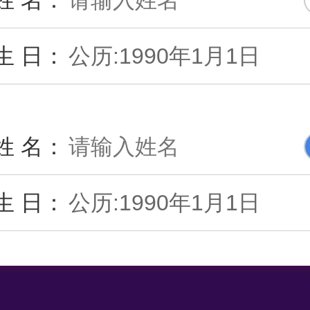
姓 名：
生 日：
公历:1990年1月1日
姓 名：
生 日：
公历:1990年1月1日