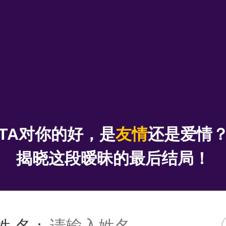
TA对你的好，是
友情
还是
爱情
揭晓这段暧昧的最后结局！